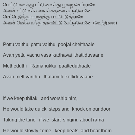
பொட்டு
வைத்து
பட்டு
வைத்து
பூஜை
செய்தாலே
அவன்
எட்டு
வச்சு
வாசக்கதவை
தட்டிடுவானே
மெட்டெடுத்து
ராமனுக்கு
பாட்டெடுத்தாலே
அவன்
மெல்ல
வந்து
தாளமிட்டு
கேட்டிடுவானே
(
வெற்றிலை
)
Pottu vaithu, pattu vaithu
poojai cheithaale
Avan yettu vachu vasa kadhavai
thattiduvaane
Metheduthi
Ramanukku
paatteduthaale
Avan mell vanthu
thalamitti
kettiduvaane
If we keep thilak
and worship him,
He would take quick
steps and
knock on our door
Taking the tune
if we
start
singing about rama
He would slowly come , keep beats
and hear them