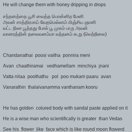
He will change them with honey dripping in drops
சந்தனத்தை
பூசி
வைத்த
பொன்னிற
மேனி
அவன்
சாத்திரமாய்
வேதமெல்லாம்
மிஞ்சிய
ஞானி
வட்ட
நிலா
பூத்தது
போல்
பூ
முகம்
பாரு
அவன்
வானரத்தின்
தலைவனம்மா
வந்தனம்
கூறு
(
வெற்றிலை
)
Chandanathai
poosi vaitha
ponnira meni
Avan
chaathiramai
vedhamellam
minchiya
jnani
Vatta nilaa
poothathu
pol
poo mukam paaru
avan
Vanarathin
thalaivanamma vanthanam kooru
He has golden
colured body with sandal paste applied on it
He is a wise man who scientifically is greater
than Vedas
See his
flower
like
face which is like round moon flowerd