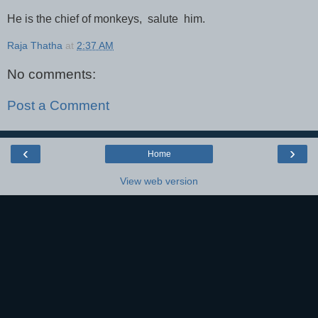
He is the chief of monkeys,
salute
him.
Raja Thatha
at
2:37 AM
No comments:
Post a Comment
‹
›
Home
View web version