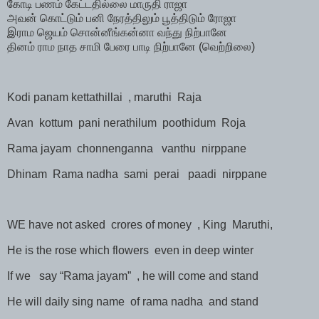
கோடி
பணம்
கேட்டதில்லை
மாருதி
ராஜா
அவன்
கொட்டும்
பனி
நேரத்திலும்
பூத்திடும்
ரோஜா
இராம
ஜெயம்
சொன்னீங்கன்னா
வந்து
நிற்பானே
தினம்
ராம
நாத
சாமி
பேரை
பாடி
நிற்பானே
(
வெற்றிலை
)
Kodi panam kettathillai
, maruthi
Raja
Avan
kottum
pani nerathilum
poothidum
Roja
Rama jayam
chonnenganna
vanthu
nirppane
Dhinam
Rama nadha
sami
perai
paadi
nirppane
WE have not asked
crores of money
, King
Maruthi,
He is the rose which flowers
even in deep winter
If we
say “Rama jayam”
, he will come and stand
He will daily sing name
of rama nadha
and stand