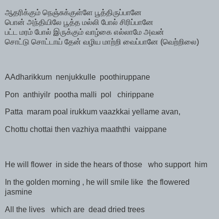
ஆதரிக்கும்
நெஞ்சுக்குள்ளே
பூத்திருப்பானே
பொன்
அந்தியிலே
பூத்த
மல்லி
போல்
சிரிப்பானே
பட்ட
மரம்
போல்
இருக்கும்
வாழ்கை
எல்லாமே
அவன்
சொட்டு
சொட்டாய்
தேன்
வழிய
மாற்றி
வைப்பானே
(
வெற்றிலை
)
AAdharikkum
nenjukkulle
poothiruppane
Pon
anthiyilr
pootha malli
pol
chirippane
Patta
maram poal irukkum vaazkkai yellame avan,
Chottu chottai then vazhiya maaththi
vaippane
He will flower
in side the hears of those
who support
him
In the golden morning , he will smile like
the flowered
jasmine
All the lives
which are
dead dried trees